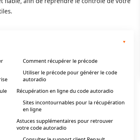
t fiable, afin de reprendre le contrôle de votre
iles.
er
Comment récupérer le précode
Utiliser le précode pour générer le code
rise
autoradio
ule
Récupération en ligne du code autoradio
Sites incontournables pour la récupération
en ligne
Astuces supplémentaires pour retrouver
votre code autoradio
Consulter le support client Renault