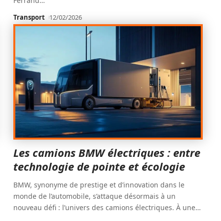
Ferrand
…
Transport
12/02/2026
Les camions BMW électriques : entre
technologie de pointe et écologie
BMW, synonyme de prestige et d’innovation dans le
monde de l’automobile, s’attaque désormais à un
nouveau défi : l’univers des camions électriques. À une
…