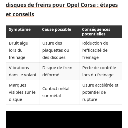
disques de freins pour Opel Corsa : étapes
et conseils
Symptôme
Cause possible
Conséquences
potentielles
Bruit aigu
Usure des
Réduction de
lors du
plaquettes ou
l’efficacité de
freinage
des disques
freinage
Vibrations
Disque de frein
Perte de contrôle
dans le volant
déformé
lors du freinage
Marques
Usure accélérée et
Contact métal
visibles sur le
potentiel de
sur métal
disque
rupture