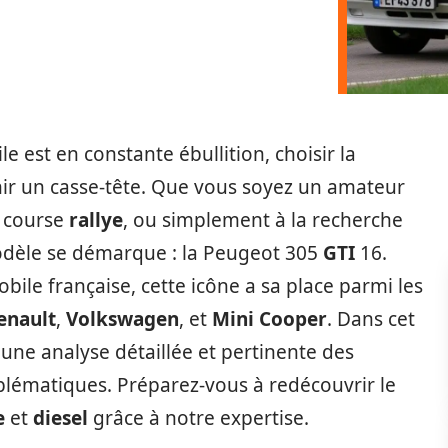
e est en constante ébullition, choisir la
ir un casse-tête. Que vous soyez un amateur
e course
rallye
, ou simplement à la recherche
odèle se démarque : la Peugeot 305
GTI
16.
obile française, cette icône a sa place parmi les
enault
,
Volkswagen
, et
Mini Cooper
. Dans cet
 une analyse détaillée et pertinente des
blématiques. Préparez-vous à redécouvrir le
e
et
diesel
grâce à notre expertise.