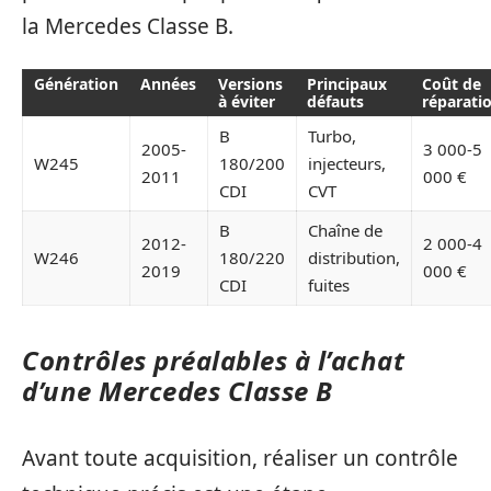
la Mercedes Classe B.
Génération
Années
Versions
Principaux
Coût de
à éviter
défauts
réparati
B
Turbo,
2005-
3 000-5
W245
180/200
injecteurs,
2011
000 €
CDI
CVT
B
Chaîne de
2012-
2 000-4
W246
180/220
distribution,
2019
000 €
CDI
fuites
Contrôles préalables à l’achat
d’une Mercedes Classe B
Avant toute acquisition, réaliser un contrôle